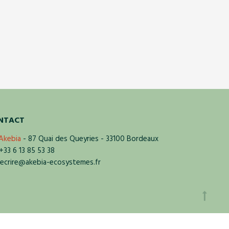
NTACT
Akebia
- 87 Quai des Queyries - 33100 Bordeaux
33 6 13 85 53 38
crire@akebia-ecosystemes.fr