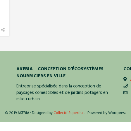
AKEBIA – CONCEPTION D’ÉCOSYSTÈMES
CO
NOURRICIERS EN VILLE
Entreprise spécialisée dans la conception de
+
paysages comestibles et de jardins potagers en
e
milieu urbain.
© 2019 AKEBIA · Designed by
Collectif Superfruit
· Powered by Wordpress