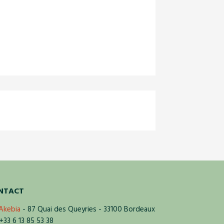
NTACT
Akebia
- 87 Quai des Queyries - 33100 Bordeaux
33 6 13 85 53 38