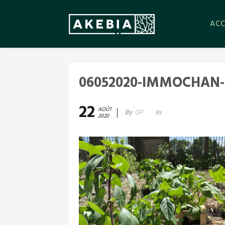
ACC
06052020-IMMOCHAN-
22
AOÛT
By
GP
In
2020