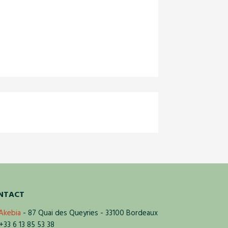
NTACT
Akebia
- 87 Quai des Queyries - 33100 Bordeaux
33 6 13 85 53 38