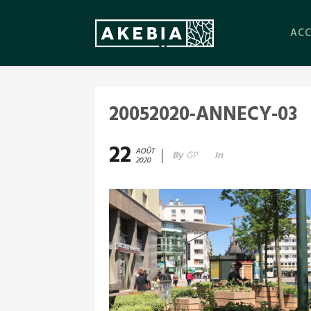
ACC
20052020-ANNECY-03
22
AOÛT
By
GP
In
2020