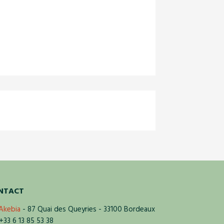
NTACT
Akebia
- 87 Quai des Queyries - 33100 Bordeaux
33 6 13 85 53 38