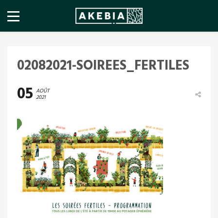
02082021-SOIREES_FERTILES
05
AOÛT
2021