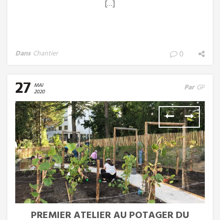
[…]
Dans
Chantier
0
27
MAI
Par
GP
2020
PREMIER ATELIER AU POTAGER DU