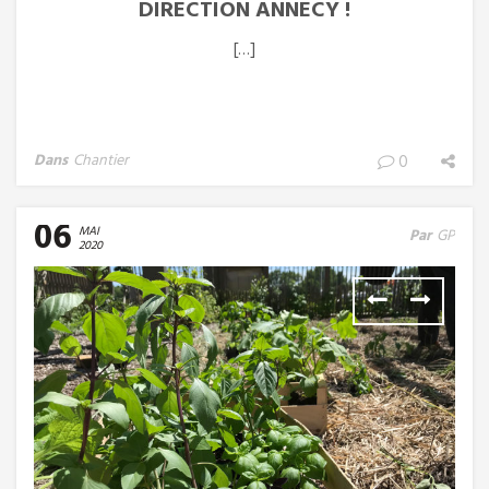
DIRECTION ANNECY !
[…]
Dans
Chantier
0
06
MAI
Par
GP
2020