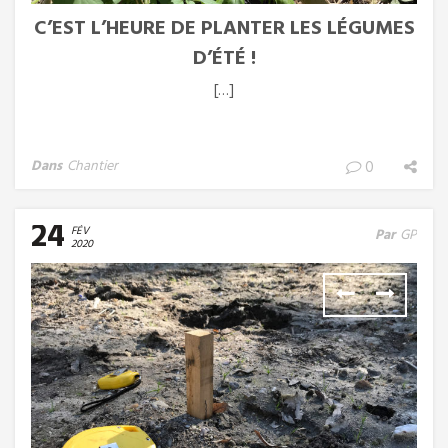
C’EST L’HEURE DE PLANTER LES LÉGUMES
D’ÉTÉ !
[…]
Dans
Chantier
0
24
FÉV
Par
GP
2020