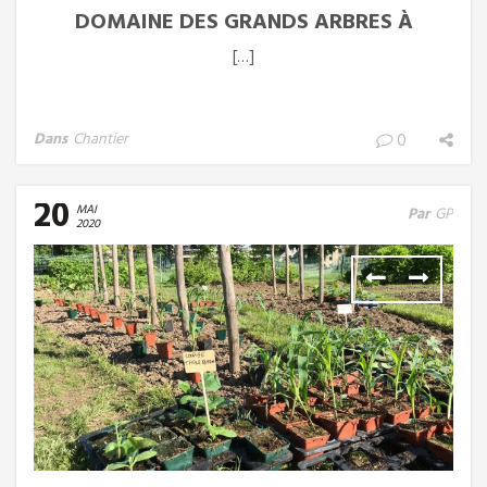
DOMAINE DES GRANDS ARBRES À
PESSAC
[…]
Dans
Chantier
0
20
MAI
Par
GP
2020