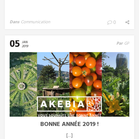
Dans
Communication
0
05
JAN
Par
GP
2019
BONNE ANNÉE 2019 !
[…]