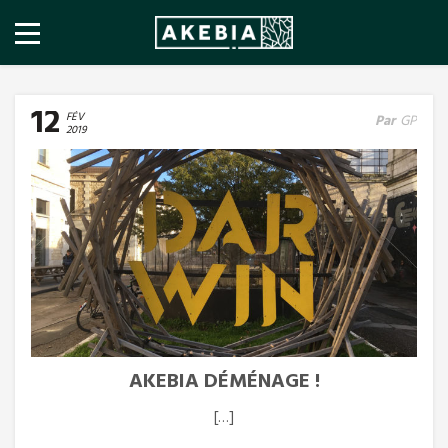
12
FÉV
Par
GP
2019
AKEBIA DÉMÉNAGE !
[…]