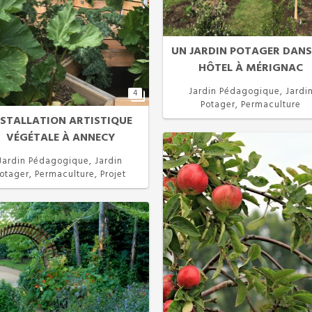
UN JARDIN POTAGER DANS
HÔTEL À MÉRIGNAC
Jardin Pédagogique, Jardi
4
Potager, Permaculture
NSTALLATION ARTISTIQUE
VÉGÉTALE À ANNECY
Jardin Pédagogique, Jardin
otager, Permaculture, Projet
Participatif