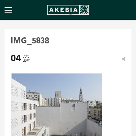
IMG_5838
04
JUIL
2017