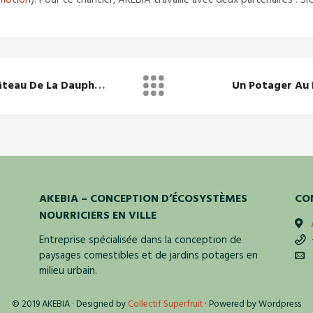
omotion
). Pour ce chantier, AKEBIA travaille avec deux partenaires :
Couleurs Automnales Au Château De La Dauphine
Un Potager Au
AKEBIA – CONCEPTION D’ÉCOSYSTÈMES
CO
NOURRICIERS EN VILLE
Entreprise spécialisée dans la conception de
+
paysages comestibles et de jardins potagers en
e
milieu urbain.
© 2019 AKEBIA · Designed by
Collectif Superfruit
· Powered by Wordpress