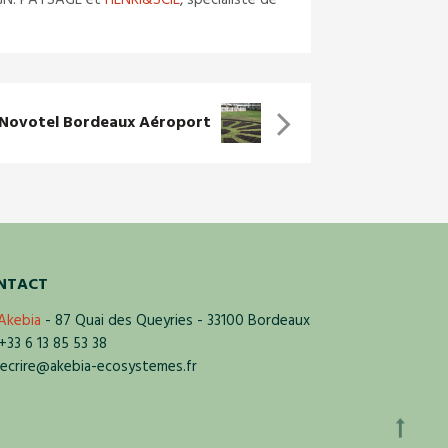
 SIGN. PAYSAGE et
HENRI&SCIE
, spécialiste de
 Novotel Bordeaux Aéroport
NTACT
Akebia
- 87 Quai des Queyries - 33100 Bordeaux
33 6 13 85 53 38
crire@akebia-ecosystemes.fr