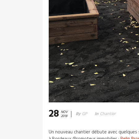
28
NOV
By
GP
In
Chantier
2018
Un nouveau chantier débute avec quelques sem